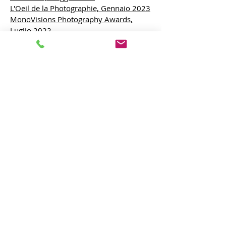
L'Oeil de la Photographie, Gennaio 2023
MonoVisions Photography Awards,
Luglio 2022
Inner Solo Exhibition, Luglio 2022
Phocus Magazine, Aprile 2022
L'Oeil de la Photographie, Novembre
202
1
Intervista libreria Bocca, Milano 2020
Milano Photo Festival 2019
RBfineart
Letteratura
I bretellati (romanzo)
Rime spurie / rime corrive
(poesie)
Tradimenti
(racconti)
Ghana blog